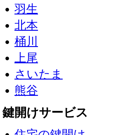
羽生
北本
桶川
上尾
さいたま
熊谷
鍵開けサービス
住宅の鍵開け